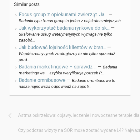
Similar posts
Focus group z opiekunami zwierząt. Ja...
—
Badania typu focus group to jedno z najskuteczniejszych ...
Jak wykorzystać badania rynkowe do sk...
—
Skalowanie usług weterynaryjnych wymaga nie tylko
zasobó...
Jak budować lojalność klientów w bran...
—
Współczesny rynek zoologiczny to nie tylko sprzedaż
prod...
Badania marketingowe – sprawdź ...
—
Badania
marketingowe – szybka weryfikacja potrzeb P...
Badanie omnibusowe
—
Badanie omnibusowe to
nasza najnowsza odpowiedź na zapotr...
Astma oskrzelowa: objawy, leczenie i nowoczesne terapie dl
Czy podczas wizyty na SOR może zostać wydane L4? Najważn