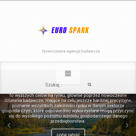
Nowoczesna agencja badawcza
Euro Spark
Witamy serdecznie na a internetowej stronie Firmy Euro Spark. Firmy
specjalizującej się we wspieraniu przedsiębiorstw, w osiąganiu coraz
to wyższych celów na rynku, głównie poprzez nowoczesne
działania badawcze, mające na celu jeszcze bardziej precyzyjne,
poznanie wszystkich zależności rynku w danym sektorze
gospodarczym, które odpowiednio wykorzystane mogą przyczynić
się do wysokiego poziomu wzrostu gospodarczego danego
przedsiębiorstwa.
czytaj całość