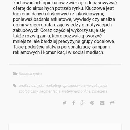
zachowaniach opiekunów zwierząt i dopasowywać
ofertę do aktualnych potrzeb rynku. Kluczowe jest
łączenie danych ilościowych z jakościowymi,
ponieważ badania ankietowe, wywiady czy analiza
opinii w sieci dostarczają wiedzy o motywacjach
zakupowych. Coraz częściej wykorzystuje się
także rozwiązania, które pozwalają tworzyć
mniejsze, ale bardziej precyzyjne grupy docelowe.
Takie podejście ułatwia personalizację kampanii
reklamowych i komunikacji w social mediach.
Badania rynku
analiza danych
,
marketing
,
opiekunowie zwierząt
,
rynek
zoologiczny
,
segmentacja
,
weterynarz online
,
zwierzęta