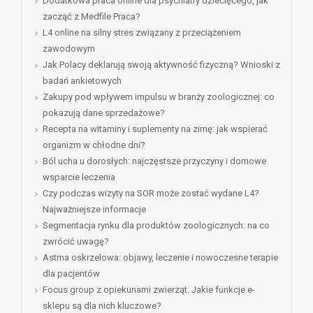
Dodatkowa praca online dla psychiatry dziecięcego, jak
zacząć z Medfile Praca?
L4 online na silny stres związany z przeciążeniem
zawodowym
Jak Polacy deklarują swoją aktywność fizyczną? Wnioski z
badań ankietowych
Zakupy pod wpływem impulsu w branży zoologicznej: co
pokazują dane sprzedażowe?
Recepta na witaminy i suplementy na zimę: jak wspierać
organizm w chłodne dni?
Ból ucha u dorosłych: najczęstsze przyczyny i domowe
wsparcie leczenia
Czy podczas wizyty na SOR może zostać wydane L4?
Najważniejsze informacje
Segmentacja rynku dla produktów zoologicznych: na co
zwrócić uwagę?
Astma oskrzelowa: objawy, leczenie i nowoczesne terapie
dla pacjentów
Focus group z opiekunami zwierząt. Jakie funkcje e-
sklepu są dla nich kluczowe?